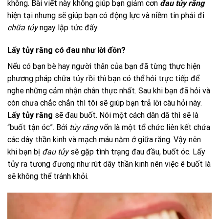
không. Bài viết này không giúp bạn giảm cơn
đau tủy răng
hiện tại nhưng sẽ giúp bạn có động lực và niềm tin phải đi
chữa tủy
ngay lập tức đấy.
Lấy tủy răng có đau như lời đồn?
Nếu có bạn bè hay người thân của bạn đã từng thực hiện
phương pháp chữa tủy rồi thì bạn có thể hỏi trực tiếp để
nghe những cảm nhận chân thực nhất. Sau khi bạn đã hỏi và
còn chưa chắc chắn thì tôi sẽ giúp bạn trả lời câu hỏi này.
Lấy tủy răng
sẽ đau buốt. Nói một cách dân dã thì sẽ là
“buốt tận óc”. Bởi
tủy răng
vốn là một tổ chức liên kết chứa
các dây thần kinh và mạch máu nằm ở giữa răng. Vậy nên
khi bạn bị
đau tủy
sẽ gặp tình trạng đau đầu, buốt óc. Lấy
tủy ra tương đương như rút dây thần kinh nên việc ê buốt là
sẽ không thể tránh khỏi.