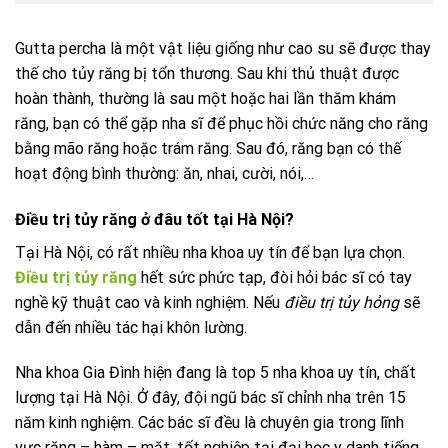
Gutta percha là một vật liệu giống như cao su sẽ được thay
thế cho tủy răng bị tổn thương. Sau khi thủ thuật được
hoàn thành, thường là sau một hoặc hai lần thăm khám
răng, bạn có thể gặp nha sĩ để phục hồi chức năng cho răng
bằng mão răng hoặc trám răng. Sau đó, răng bạn có thế
hoạt động bình thường: ăn, nhai, cười, nói,…
Điều trị tủy răng ở đâu tốt tại Hà Nội?
Tại Hà Nội, có rất nhiều nha khoa uy tín để bạn lựa chọn.
Điều trị tủy răng
hết sức phức tạp, đòi hỏi bác sĩ có tay
nghề kỹ thuật cao và kinh nghiệm. Nếu
điều trị tủy hỏng
sẽ
dẫn đến nhiều tác hại khôn lường.
Nha khoa Gia Đình hiện đang là top 5 nha khoa uy tín, chất
lượng tại Hà Nội. Ở đây, đội ngũ bác sĩ chỉnh nha trên 15
năm kinh nghiệm. Các bác sĩ đều là chuyên gia trong lĩnh
vực răng – hàm – mặt, tốt nghiệp tại đại học y danh tiếng