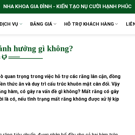
NHA KHOA GIA ĐÌNH - KIẾN TẠO NỤ CƯỜI HẠNH PHÚC
DỊCH VỤ
BẢNG GIÁ
HỖ TRỢ KHÁCH HÀNG
LIÊ
ảnh hưởng gì không?
trò quan trọng trong việc hỗ trợ các răng lân cận, đồng
iền thức ăn và duy trì cấu trúc khuôn mặt cân đối. Vậy
răng hàm, có gây ra vấn đề gì không? Mất răng có gây
i là có, nếu tình trạng mất răng không được xử lý kịp
 răng tiêu chuẩn, được phân bổ đều cho cả hai hàm trên