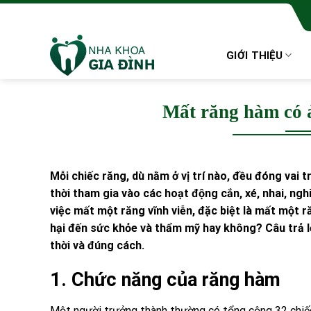
Skip
to
content
GIỚI THIỆU
Mất răng hàm có 
Mỗi chiếc răng, dù nằm ở vị trí nào, đều đóng vai 
thời tham gia vào các hoạt động cắn, xé, nhai, ngh
việc mất một răng vĩnh viễn, đặc biệt là mất một 
hại đến sức khỏe và thẩm mỹ hay không? Câu trả lờ
thời và đúng cách.
1. Chức năng của răng hàm
Một người trưởng thành thường có tổng cộng 32 chiếc