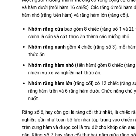
và hàm dưới (mỗi hàm 16 chiếc). Các răng ở mỗi hàm đ
hàm nhỏ (răng tiền hàm) và răng hàm lớn (răng cối).
Nhóm răng cửa
bao gồm 8 chiếc (răng số 1 và 2),
chính là cắn và cắt thức ăn thành các miếng nhỏ.
Nhóm răng nanh
gồm 4 chiếc (răng số 3), mỗi hàm
thức ăn.
Nhóm răng hàm nhỏ
(tiền hàm) gồm 8 chiếc (răng 
nhiệm vụ xé và nghiền nát thức ăn.
Nhóm răng hàm lớn
(răng cối) có 12 chiếc (răng s
răng hàm trên và 6 răng hàm dưới. Chức năng chủ yế
nuốt.
Răng số 6, hay còn gọi là răng cối thứ nhất, là chiếc r
nghiền, gần như toàn bộ lực nhai tập trung vào chiếc 
trên cung hàm và được coi là trụ đỡ cho khớp cắn sau 
cắn. Răng số 7, hay răng cối thứ hai, nằm giữa răng s