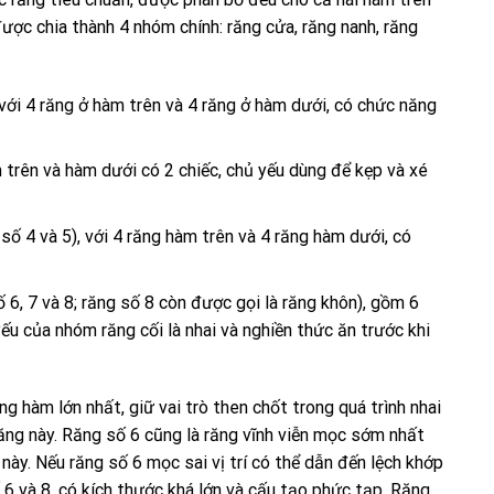
ược chia thành 4 nhóm chính: răng cửa, răng nanh, răng
 với 4 răng ở hàm trên và 4 răng ở hàm dưới, có chức năng
 trên và hàm dưới có 2 chiếc, chủ yếu dùng để kẹp và xé
số 4 và 5), với 4 răng hàm trên và 4 răng hàm dưới, có
ố 6, 7 và 8; răng số 8 còn được gọi là răng khôn), gồm 6
u của nhóm răng cối là nhai và nghiền thức ăn trước khi
ăng hàm lớn nhất, giữ vai trò then chốt trong quá trình nhai
răng này. Răng số 6 cũng là răng vĩnh viễn mọc sớm nhất
này. Nếu răng số 6 mọc sai vị trí có thể dẫn đến lệch khớp
ố 6 và 8, có kích thước khá lớn và cấu tạo phức tạp. Răng