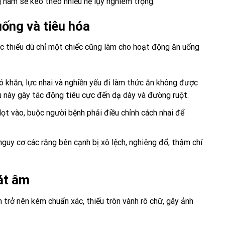
ng hàm sẽ kéo theo nhiều hệ lụy nghiêm trọng.
uống và tiêu hóa
ệc thiếu dù chỉ một chiếc cũng làm cho hoạt động ăn uống
ó khăn, lực nhai và nghiền yếu đi làm thức ăn không được
u này gây tác động tiêu cực đến dạ dày và đường ruột.
ọt vào, buộc người bệnh phải điều chỉnh cách nhai để
uy cơ các răng bên cạnh bị xô lệch, nghiêng đổ, thậm chí
át âm
 trở nên kém chuẩn xác, thiếu tròn vành rõ chữ, gây ảnh