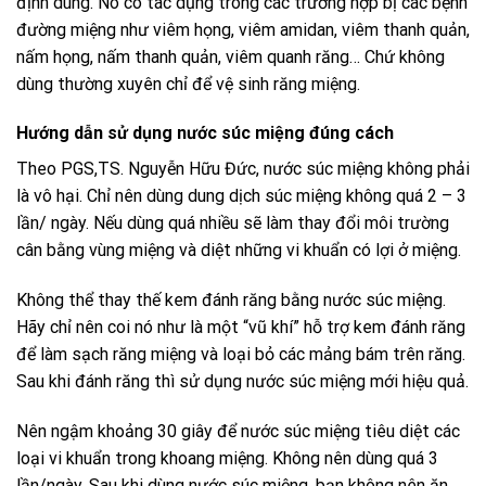
định dùng. Nó có tác dụng trong các trường hợp bị các bệnh
đường miệng như viêm họng, viêm amidan, viêm thanh quản,
nấm họng, nấm thanh quản, viêm quanh răng… Chứ không
dùng thường xuyên chỉ để vệ sinh răng miệng.
Hướng dẫn sử dụng nước súc miệng đúng cách
Theo PGS,TS. Nguyễn Hữu Đức, nước súc miệng không phải
là vô hại. Chỉ nên dùng dung dịch súc miệng không quá 2 – 3
lần/ ngày. Nếu dùng quá nhiều sẽ làm thay đổi môi trường
cân bằng vùng miệng và diệt những vi khuẩn có lợi ở miệng.
Không thể thay thế kem đánh răng bằng nước súc miệng.
Hãy chỉ nên coi nó như là một “vũ khí” hỗ trợ kem đánh răng
để làm sạch răng miệng và loại bỏ các mảng bám trên răng.
Sau khi đánh răng thì sử dụng nước súc miệng mới hiệu quả.
Nên ngậm khoảng 30 giây để nước súc miệng tiêu diệt các
loại vi khuẩn trong khoang miệng. Không nên dùng quá 3
lần/ngày. Sau khi dùng nước súc miệng, bạn không nên ăn