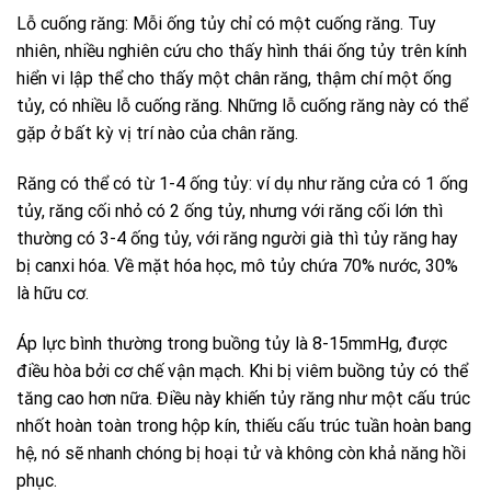
Lỗ cuống răng: Mỗi ống tủy chỉ có một cuống răng. Tuy
nhiên, nhiều nghiên cứu cho thấy hình thái ống tủy trên kính
hiển vi lập thể cho thấy một chân răng, thậm chí một ống
tủy, có nhiều lỗ cuống răng. Những lỗ cuống răng này có thể
gặp ở bất kỳ vị trí nào của chân răng.
Răng có thể có từ 1-4 ống tủy: ví dụ như răng cửa có 1 ống
tủy, răng cối nhỏ có 2 ống tủy, nhưng với răng cối lớn thì
thường có 3-4 ống tủy, với răng người già thì tủy răng hay
bị canxi hóa. Về mặt hóa học, mô tủy chứa 70% nước, 30%
là hữu cơ.
Áp lực bình thường trong buồng tủy là 8-15mmHg, được
điều hòa bởi cơ chế vận mạch. Khi bị viêm buồng tủy có thể
tăng cao hơn nữa. Điều này khiến tủy răng như một cấu trúc
nhốt hoàn toàn trong hộp kín, thiếu cấu trúc tuần hoàn bang
hệ, nó sẽ nhanh chóng bị hoại tử và không còn khả năng hồi
phục.