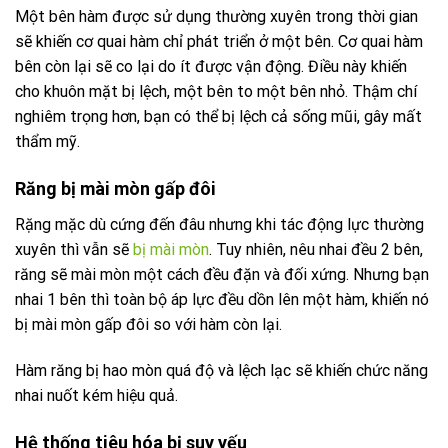
Một bên hàm được sử dụng thường xuyên trong thời gian
sẽ khiến cơ quai hàm chỉ phát triển ở một bên. Cơ quai hàm
bên còn lại sẽ co lại do ít được vận động. Điều này khiến
cho khuôn mặt bị lệch, một bên to một bên nhỏ. Thậm chí
nghiêm trọng hơn, bạn có thể bị lệch cả sống mũi, gây mất
thẩm mỹ.
Răng bị mài mòn gấp đôi
Rặng mặc dù cứng đến đâu nhưng khi tác động lực thường
xuyên thì vẫn sẽ
bị mài mòn
. Tuy nhiên, nêu nhai đều 2 bên,
răng sẽ mài mòn một cách đều đặn và đối xứng. Nhưng bạn
nhai 1 bên thì toàn bộ áp lực đều dồn lên một hàm, khiến nó
bị mài mòn gấp đôi so với hàm còn lại.
Hàm răng bị hao mòn quá độ và lệch lạc sẽ khiến chức năng
nhai nuốt kém hiệu quả.
Hệ thống tiêu hóa bị suy yếu