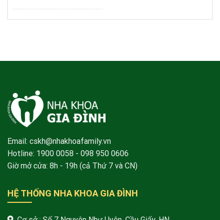
Email: cskh@nhakhoafamily.vn
Hotline:
1900 0058
- 098 950 0606
Giờ mở cửa: 8h - 19h (cả Thứ 7 và CN)
HỆ THỐNG NHA KHOA GIA ĐÌNH
Cơ sở : Số 7 Nguyên Như Uyên, Cầu Giấy, HN