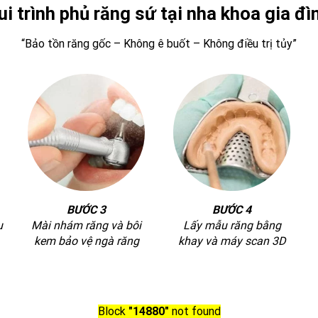
ui trình phủ răng sứ tại nha khoa gia đì
“Bảo tồn răng gốc – Không ê buốt – Không điều trị tủy”
BƯỚC 3
BƯỚC 4
u
Mài nhám răng và bôi
Lấy mẫu răng bằng
kem bảo vệ ngà răng
khay và máy scan 3D
Block
"14880"
not found