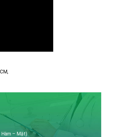
HCM,
– Hàm – Mặt)