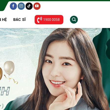
N HỆ
BÁC SĨ
1900 0058