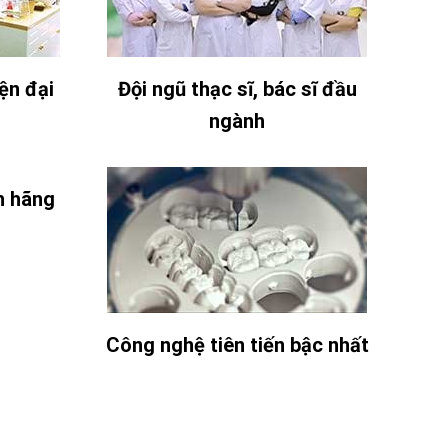
ện đại
Đội ngũ thạc sĩ, bác sĩ đầu
ngành
h hãng
Công nghệ tiên tiến bậc nhất