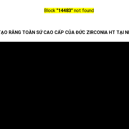
Block
"14483"
not found
ẠO RĂNG TOÀN SỨ CAO CẤP CỦA ĐỨC ZIRCONIA HT TẠI N