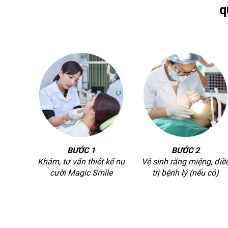
q
BƯỚC 1
BƯỚC 2
Khám, tư vấn thiết kế nụ
Vệ sinh răng miệng, điề
cười Magic Smile
trị bệnh lý (nếu có)