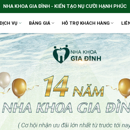
NHA KHOA GIA ĐÌNH - KIẾN TẠO NỤ CƯỜI HẠNH PHÚC
DỊCH VỤ
BẢNG GIÁ
HỖ TRỢ KHÁCH HÀNG
LIÊ