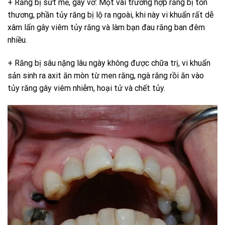
+ Răng bị sứt mẻ, gãy vỡ: Một vài trường hợp răng bị tổn
thương, phần tủy răng bị lộ ra ngoài, khi này vi khuẩn rất dễ
xâm lấn gây viêm tủy răng và làm bạn đau răng ban đêm
nhiều.
+ Răng bị sâu nặng lâu ngày không được chữa trị, vi khuẩn
sản sinh ra axit ăn mòn từ men răng, ngà răng rồi ăn vào
tủy răng gây viêm nhiễm, hoại tử và chết tủy.