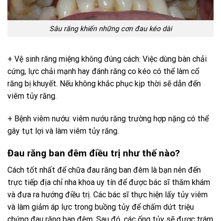
Sâu răng khiến những cơn đau kéo dài
+ Vệ sinh răng miệng không đúng cách: Việc dùng bàn chải
cứng, lực chải mạnh hay đánh răng co kéo có thể làm cổ
răng bị khuyết. Nếu không khắc phục kịp thời sẽ dẫn đến
viêm tủy răng.
+ Bệnh viêm nướu: viêm nướu răng trường hợp nặng có thể
gây tụt lợi và làm viêm tủy răng.
Đau răng ban đêm điều trị như thế nào?
Cách tốt nhất để chữa đau răng ban đêm là bạn nên đến
trực tiếp địa chỉ nha khoa uy tín để được bác sĩ thăm khám
và đưa ra hướng điều trị. Các bác sĩ thực hiện lấy tủy viêm
và làm giảm áp lực trong buồng tủy để chấm dứt triệu
chứng đau răng ban đêm. Sau đó, các ống tủy sẽ được trám