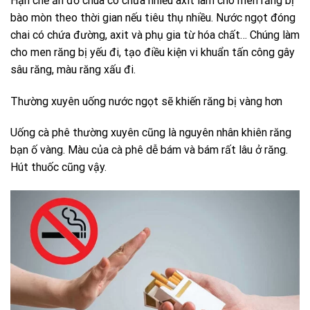
Hạn chế ăn đồ chua có chưa nhiều axit làm cho men răng bị
bào mòn theo thời gian nếu tiêu thụ nhiều. Nước ngọt đóng
chai có chứa đường, axit và phụ gia từ hóa chất… Chúng làm
cho men răng bị yếu đi, tạo điều kiện vi khuẩn tấn công gây
sâu răng, màu răng xấu đi.
Thường xuyên uống nước ngọt sẽ khiến răng bị vàng hơn
Uống cà phê thường xuyên cũng là nguyên nhân khiên răng
bạn ố vàng. Màu của cà phê dễ bám và bám rất lâu ở răng.
Hút thuốc cũng vậy.