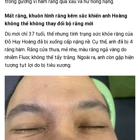
trong gương vì hàm răng quá xấu và hư hỏng nặng.
Mất răng, khuôn hình răng kém sắc khiến anh Hoàng
không thể không thay đổi bộ răng mới
Dù mới chỉ 37 tuổi, thế nhưng tình trạng sức khỏe răng của
Đỗ Huy Hoàng đã bị xuống cấp nặng nề. Cụ thể, anh đã bị 4
răng hàm. Răng cửa thưa, mẻ nhẹ, màu răng ngả vàng do
nhiễm Fluor, không thể tẩy trắng. Ngoài ra, anh còn gặp hiện
tượng tụt lợi do bị tiêu xương.