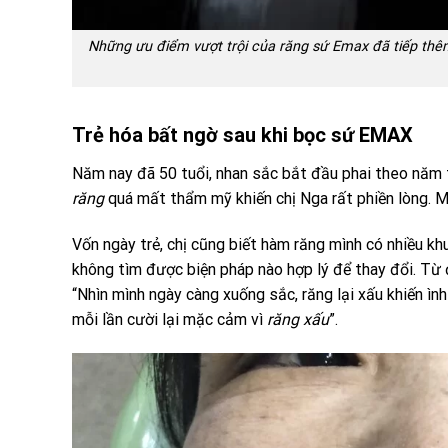
Những ưu điểm vượt trội của răng sứ Emax đã tiếp th
Trẻ hóa bất ngờ sau khi bọc sứ EMAX
Năm nay đã 50 tuổi, nhan sắc bắt đầu phai theo năm t
răng
quá mất thẩm mỹ khiến chị Nga rất phiền lòng. Mỗi
Vốn ngày trẻ, chị cũng biết hàm răng mình có nhiều k
không tìm được biện pháp nào hợp lý để thay đổi. Từ 
“Nhìn mình ngày càng xuống sắc, răng lại xấu khiến ình r
mỗi lần cười lại mặc cảm vì
răng xấu
”.