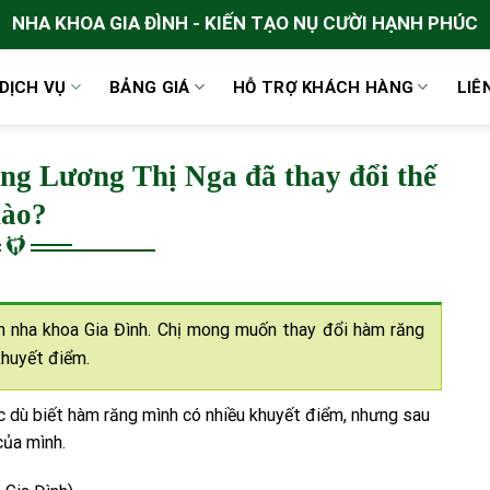
NHA KHOA GIA ĐÌNH - KIẾN TẠO NỤ CƯỜI HẠNH PHÚC
DỊCH VỤ
BẢNG GIÁ
HỖ TRỢ KHÁCH HÀNG
LIÊ
ng Lương Thị Nga đã thay đổi thế
ào?
ến nha khoa Gia Đình. Chị mong muốn thay đổi hàm răng
khuyết điểm.
c dù biết hàm răng mình có nhiều khuyết điểm, nhưng sau
của mình.