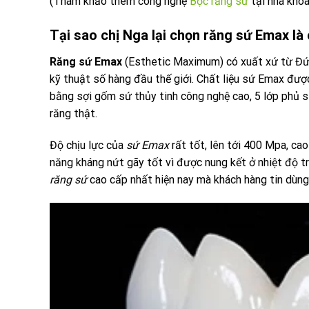
(Tham khảo thêm công nghệ
Bọc răng sứ
tại nha khoa
Tại sao chị Nga lại chọn răng sứ Emax là
Răng sứ Emax
(Esthetic Maximum) có xuất xứ từ Đứ
kỹ thuật số hàng đầu thế giới. Chất liệu sứ Emax đượ
bằng sợi gốm sứ thủy tinh công nghệ cao, 5 lớp phủ 
răng thật.
Độ chịu lực của
sứ Emax
rất tốt, lên tới 400 Mpa, ca
năng kháng nứt gãy tốt vì được nung kết ở nhiệt độ t
răng sứ
cao cấp nhất hiện nay mà khách hàng tin dùng