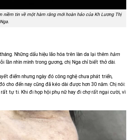
êm niềm tin về một hàm răng mới hoàn hảo của Kh Lương Thị
Nga.
háng. Những dấu hiệu lão hóa trên làn da lại thêm
hàm
 lần nhìn mình trong gương, chị Nga chỉ biết thở dài.
huyết điểm nhưng ngày đó công nghệ chưa phát triển,
đó cho đến nay cũng đã kéo dài được hơn 30 năm. Chị nói:
ất tự ti. Khi đi họp hội phụ nữ hay đi chợ rất ngại cười, vì