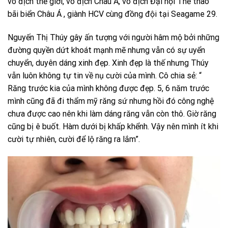
vô địch thế giới, vô địch Châu Á, vô địch Đại hội Thể thao
bãi biển Châu Á , giành HCV cùng đồng đội tại Seagame 29.
Nguyến Thị Thúy gây ấn tượng với người hâm mộ bởi những
đường quyền dứt khoát mạnh mẽ nhưng vẫn có sự uyển
chuyển, duyên dáng xinh đẹp. Xinh đẹp là thế nhưng Thúy
vẫn luôn không tự tin về nụ cười của mình. Cô chia sẻ: “
Răng trước kia của mình không được đẹp. 5, 6 năm trước
mình cũng đã đi thẩm mỹ răng sứ nhưng hồi đó công nghệ
chưa được cao nên khi làm dáng răng vẫn còn thô. Giờ răng
cũng bị ê buốt. Hàm dưới bị khấp khểnh. Vậy nên mình ít khi
cười tự nhiên, cười để lộ răng ra lắm”.