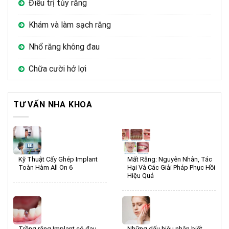
Điều trị tủy răng
Khám và làm sạch răng
Nhổ răng không đau
Chữa cười hở lợi
TƯ VẤN NHA KHOA
Kỹ Thuật Cấy Ghép Implant
Mất Răng: Nguyên Nhân, Tác
Toàn Hàm All On 6
Hại Và Các Giải Pháp Phục Hồi
Hiệu Quả
Trồng răng Implant có đau
Những dấu hiệu nhân biết